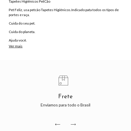
Tapetes Higiênicos PetCão
Pet Feliz, usa petcão Tapetes Higiênicos.Indicado pata todos os tipos de
portes e raça.
Cuida do seu pet.
Cuida do planeta.
Ajuda você.
Ver mais
Embalagem: 30UNID. 80x60cm
Frete
Enviamos para todo o Brasil